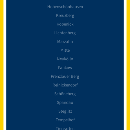
Hohenschönhausen
Kreuzberg
Köpenick
Lichtenberg
Marzahn
Mitte
Neukölln
Pankow
Prenzlauer Berg
Reinickendorf
Schöneberg
Spandau
Steglitz
Tempelhof
Tiergarten