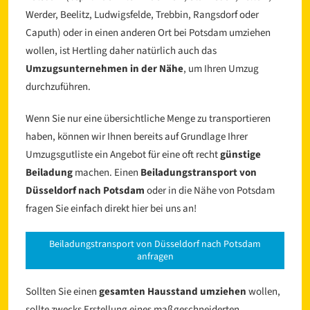
Werder, Beelitz, Ludwigsfelde, Trebbin, Rangsdorf oder
Caputh) oder in einen anderen Ort bei Potsdam umziehen
wollen, ist Hertling daher natürlich auch das
Umzugsunternehmen in der Nähe
, um Ihren Umzug
durchzuführen.
Wenn Sie nur eine übersichtliche Menge zu transportieren
haben, können wir Ihnen bereits auf Grundlage Ihrer
l
Umzugsgutliste ein Angebot für eine oft recht
günstige
Beiladung
machen. Einen
Beiladungstransport von
Düsseldorf nach Potsdam
oder in die Nähe von Potsdam
fragen Sie einfach direkt hier bei uns an!
Beiladungstransport von Düsseldorf nach Potsdam
anfragen
Sollten Sie einen
gesamten Hausstand umziehen
wollen,
sollte zwecks Erstellung eines maßgeschneiderten