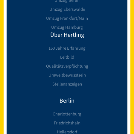
Umzug Berlin
Umzug Eberswalde
Umzug Frankfurt/Main
Umzug Hamburg
Über Hertling
160 Jahre Erfahrung
Leitbild
Qualitätsverpflichtung
Umweltbewusstsein
Stellenanzeigen
Berlin
Charlottenburg
Friedrichshain
Hellersdorf