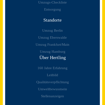
Umzugs-Checkliste
Entsorgung
Standorte
Umzug Berlin
Umzug Eberswalde
Umzug Frankfurt/Main
Umzug Hamburg
Über Hertling
160 Jahre Erfahrung
Leitbild
Qualitätsverpflichtung
Umweltbewusstsein
Stellenanzeigen