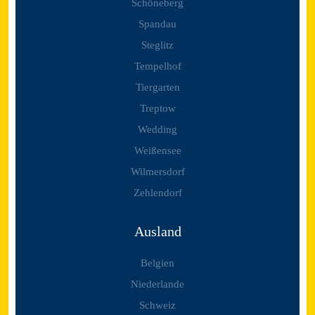
Schöneberg
Spandau
Steglitz
Tempelhof
Tiergarten
Treptow
Wedding
Weißensee
Wilmersdorf
Zehlendorf
Ausland
Belgien
Niederlande
Schweiz