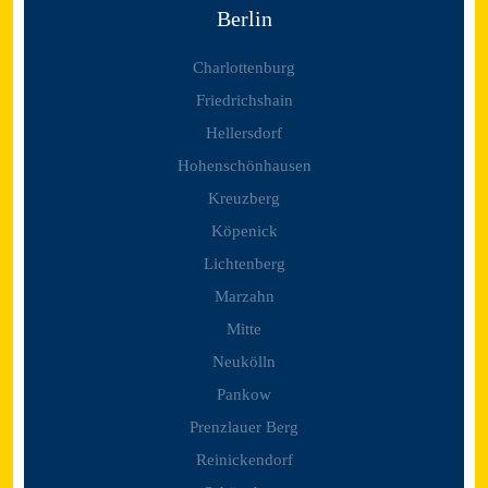
Berlin
Charlottenburg
Friedrichshain
Hellersdorf
Hohenschönhausen
Kreuzberg
Köpenick
Lichtenberg
Marzahn
Mitte
Neukölln
Pankow
Prenzlauer Berg
Reinickendorf