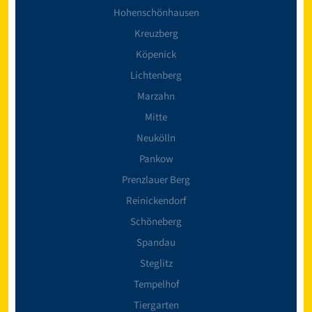
Hohenschönhausen
Kreuzberg
Köpenick
Lichtenberg
Marzahn
Mitte
Neukölln
Pankow
Prenzlauer Berg
Reinickendorf
Schöneberg
Spandau
Steglitz
Tempelhof
Tiergarten