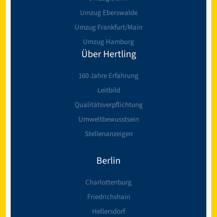
Umzug Eberswalde
Umzug Frankfurt/Main
Umzug Hamburg
Über Hertling
160 Jahre Erfahrung
Leitbild
Qualitätsverpflichtung
Umweltbewusstsein
Stellenanzeigen
Berlin
Charlottenburg
Friedrichshain
Hellersdorf