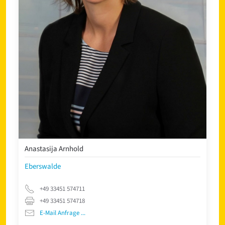
Anastasija Arnhold
Eberswalde
+49 33451 574711
+49 33451 574718
E-Mail Anfrage ...