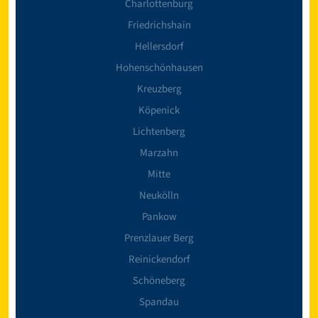
Charlottenburg
Friedrichshain
Hellersdorf
Hohenschönhausen
Kreuzberg
Köpenick
Lichtenberg
Marzahn
Mitte
Neukölln
Pankow
Prenzlauer Berg
Reinickendorf
Schöneberg
Spandau