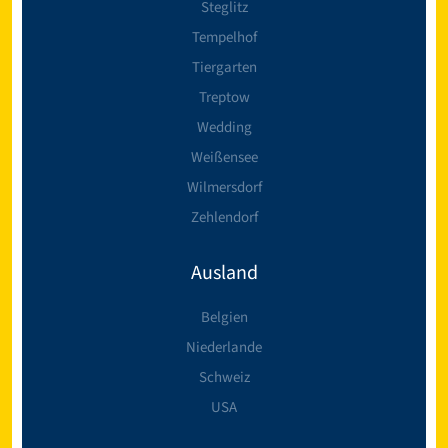
Steglitz
Tempelhof
Tiergarten
Treptow
Wedding
Weißensee
Wilmersdorf
Zehlendorf
Ausland
Belgien
Niederlande
Schweiz
USA