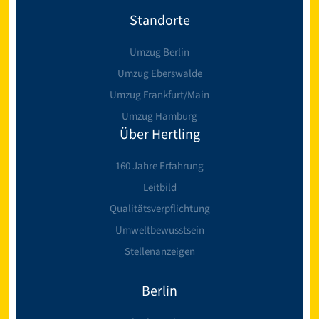
Standorte
Umzug Berlin
Umzug Eberswalde
Umzug Frankfurt/Main
Umzug Hamburg
Über Hertling
160 Jahre Erfahrung
Leitbild
Qualitätsverpflichtung
Umweltbewusstsein
Stellenanzeigen
Berlin