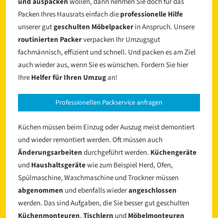
und auspacken
wollen, dann nehmen Sie doch für das
Packen Ihres Hausrats einfach die
professionelle Hilfe
unserer gut
geschulten Möbelpacker
in Anspruch. Unsere
routinierten Packer
verpacken Ihr Umzugsgut
fachmännisch, effizient und schnell. Und packen es am Ziel
auch wieder aus, wenn Sie es wünschen. Fordern Sie hier
Ihre
Helfer für Ihren Umzug
an!
Professionellen Packservice anfragen
Küchen müssen beim Einzug oder Auszug meist demontiert
und wieder remontiert werden. Oft müssen auch
Änderungsarbeiten
durchgeführt werden.
Küchengeräte
und
Haushaltsgeräte
wie zum Beispiel Herd, Ofen,
Spülmaschine, Waschmaschine und Trockner müssen
abgenommen
und ebenfalls wieder
angeschlossen
werden. Das sind Aufgaben, die Sie besser gut geschulten
Küchenmonteuren
,
Tischlern
und
Möbelmonteuren