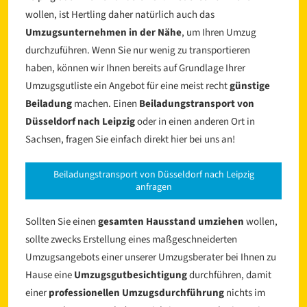
wollen, ist Hertling daher natürlich auch das
Umzugsunternehmen in der Nähe
, um Ihren Umzug
durchzuführen. Wenn Sie nur wenig zu transportieren
haben, können wir Ihnen bereits auf Grundlage Ihrer
Umzugsgutliste ein Angebot für eine meist recht
günstige
Beiladung
machen. Einen
Beiladungstransport von
Düsseldorf nach Leipzig
oder in einen anderen Ort in
Sachsen, fragen Sie einfach direkt hier bei uns an!
l
Beiladungstransport von Düsseldorf nach Leipzig
anfragen
Sollten Sie einen
gesamten Hausstand umziehen
wollen,
sollte zwecks Erstellung eines maßgeschneiderten
Umzugsangebots einer unserer Umzugsberater bei Ihnen zu
Hause eine
Umzugsgutbesichtigung
durchführen, damit
einer
professionellen Umzugsdurchführung
nichts im