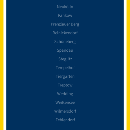
Neukölln
Pankow
Prenzlauer Berg
Reinickendorf
Schöneberg
Spandau
Steglitz
Tempelhof
Tiergarten
Treptow
Wedding
Weißensee
Wilmersdorf
Zehlendorf