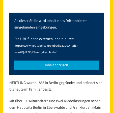
An dieser Stelle wird Inhalt eines Drittanbieters
eingebunden eingebungen.
Die URL für den externen Inhalt lautet:
https://www.youtube.com/embed/azGQdA7t3jE?
l
v=azGQdA7t3jE&amp;disablekb=1
Inhalt anzeigen
HERTLING wurde 1865 in Berlin gegründet und befindet sich
bis heute im Familienbesitz.
Mit über 100 Mitarbeitern und zwei Niederlassungen neben
dem Hauptsitz Berlin in Eberswalde und Frankfurt am Main