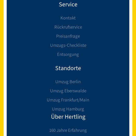
Service
Kontakt
Rückrufservice
Preisanfrage
Umzugs-Checkliste
Entsorgung
Standorte
Umzug Berlin
Umzug Eberswalde
Umzug Frankfurt/Main
Umzug Hamburg
Über Hertling
160 Jahre Erfahrung