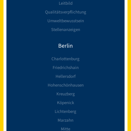
Leitbild
Qualitätsverpflichtung
Umweltbewusstsein
Stellenanzeigen
Berlin
Charlottenburg
Friedrichshain
Hellersdorf
Hohenschönhausen
Kreuzberg
Köpenick
Lichtenberg
Marzahn
Mitte