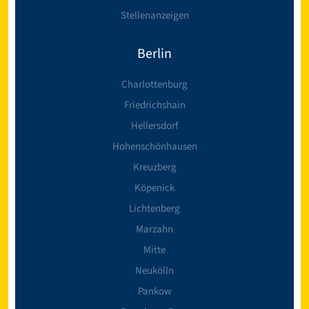
Stellenanzeigen
Berlin
Charlottenburg
Friedrichshain
Hellersdorf
Hohenschönhausen
Kreuzberg
Köpenick
Lichtenberg
Marzahn
Mitte
Neukölln
Pankow