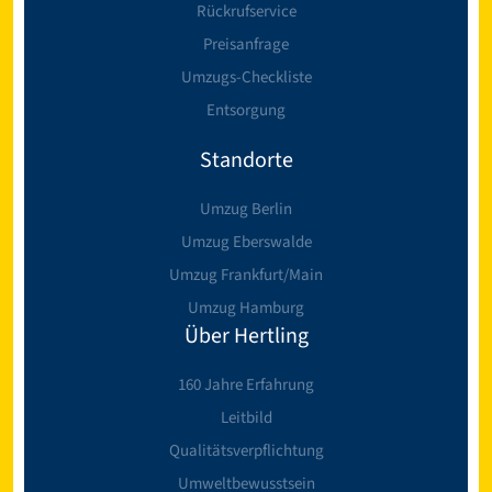
Rückrufservice
Preisanfrage
Umzugs-Checkliste
Entsorgung
Standorte
Umzug Berlin
Umzug Eberswalde
Umzug Frankfurt/Main
Umzug Hamburg
Über Hertling
160 Jahre Erfahrung
Leitbild
Qualitätsverpflichtung
Umweltbewusstsein