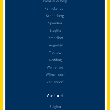
Prenzlauer Berg
Reinickendorf
Schöneberg
Spandau
Steglitz
Tempelhof
Tiergarten
Treptow
Wedding
Weißensee
Wilmersdorf
Zehlendorf
Ausland
Belgien