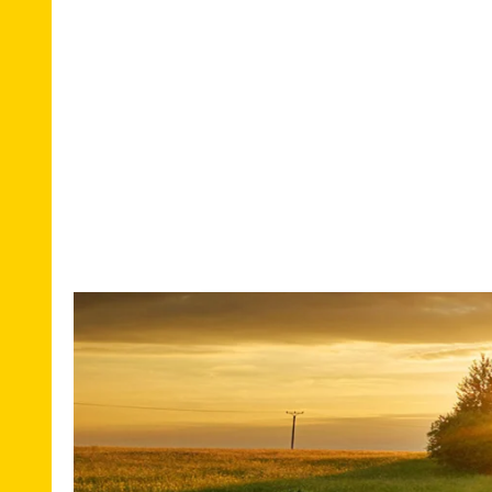
Umzug
national
Umzug
international
Europa