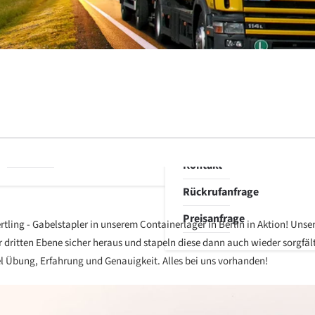
Lagerung
Umweltbewusstsein
Aktenlagerung
Corporate
Relocation-
Sustainability
Services
Programme
Entsorgung
Stellenanzeigen
Versicherung
Aktuelles
Referenzen
Kontakt
Rückrufanfrage
Preisanfrage
tling - Gabelstapler in unserem Containerlager in Berlin in Aktion! Unse
r dritten Ebene sicher heraus und stapeln diese dann auch wieder sorgfäl
el Übung, Erfahrung und Genauigkeit. Alles bei uns vorhanden!