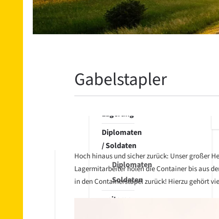
Übersee
Export
Übersee
Import
Beiladung
Gabelstapler
nach
Übersee
Lagerung
Diplomaten
/ Soldaten
Hoch hinaus und sicher zurück: Unser großer Her
Diplomaten
Lagermitarbeiter holen die Container bis aus de
Soldaten
in den Containerstapel zurück! Hierzu gehört vi
weiterer
Service