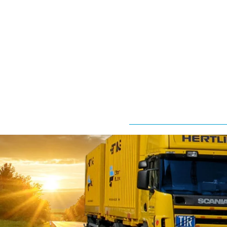
Mitarbeiterumzug
Leitbild
Büroumzug
Verbände
und
Umzugsplanung und
Partner
Umzugsmanagement
Qualitätsverpflichtung