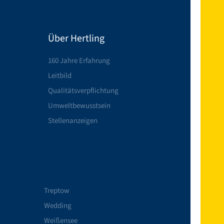
Über Hertling
160 Jahre Erfahrung
Leitbild
Qualitätsverpflichtung
Umweltbewusstsein
Stellenanzeigen
Treptow
Wedding
Weißensee