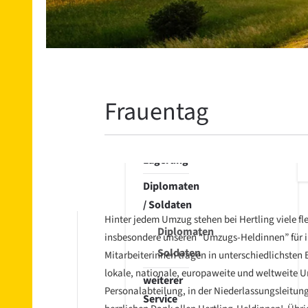
Übersee
Export
Übersee
Import
Beiladung
Frauentag
nach
Übersee
Lagerung
Diplomaten
/ Soldaten
Hinter jedem Umzug stehen bei Hertling viele f
Diplomaten
insbesondere unseren “Umzugs-Heldinnen” für 
Soldaten
Mitarbeiterinnen tragen in unterschiedlichsten 
lokale, nationale, europaweite und weltweite Um
weiterer
Personalabteilung, in der Niederlassungsleit
Service