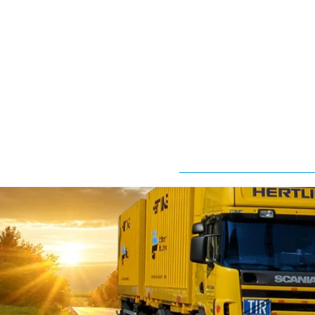
Mitarbeiterumzug
Leitbild
Büroumzug
Verbände
und
Umzugsplanung und
Partner
Umzugsmanagement
Qualitätsverpflichtung