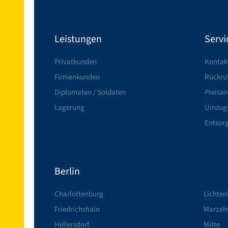
Leistungen
Servi
Privatkunden
Kontak
Firmenkunden
Rückruf
Diplomaten / Soldaten
Preisan
Lagerung
Umzugs
Entsor
Berlin
Charlottenburg
Lichten
Friedrichshain
Marzah
Hellersdorf
Mitte