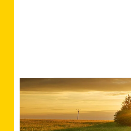
Umzug
national
Umzug
international
Europa