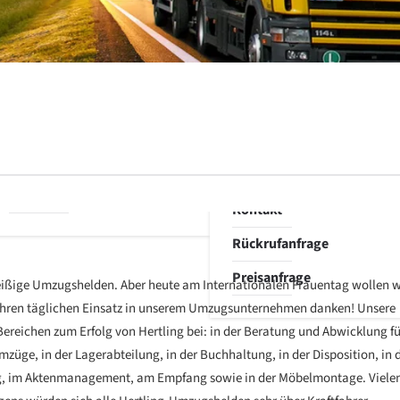
Lagerung
Umweltbewusstsein
Aktenlagerung
Corporate
Relocation-
Sustainability
Services
Programme
Entsorgung
Stellenanzeigen
Versicherung
Aktuelles
Referenzen
Kontakt
Rückrufanfrage
Preisanfrage
leißige Umzugshelden. Aber heute am Internationalen Frauentag wollen w
ihren täglichen Einsatz in unserem Umzugsunternehmen danken! Unsere
Bereichen zum Erfolg von Hertling bei: in der Beratung und Abwicklung fü
züge, in der Lagerabteilung, in der Buchhaltung, in der Disposition, in 
ung, im Aktenmanagement, am Empfang sowie in der Möbelmontage. Viele