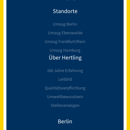
Standorte
Umzug Berlin
Umzug Eberswalde
Umzug Frankfurt/Main
Umzug Hamburg
Über Hertling
160 Jahre Erfahrung
Leitbild
Qualitätsverpflichtung
Umweltbewusstsein
Stellenanzeigen
Berlin