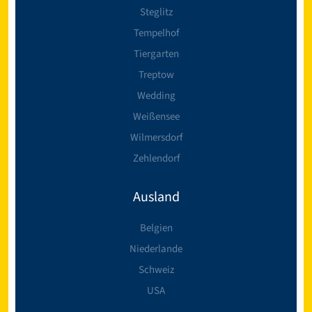
Steglitz
Tempelhof
Tiergarten
Treptow
Wedding
Weißensee
Wilmersdorf
Zehlendorf
Ausland
Belgien
Niederlande
Schweiz
USA