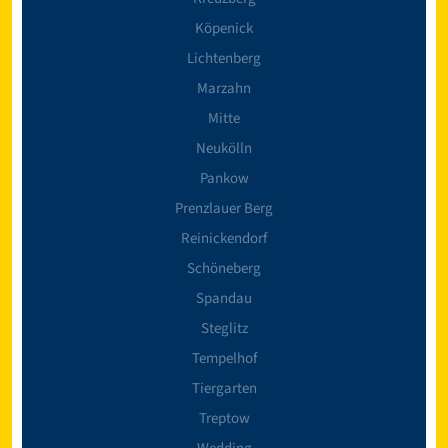
Köpenick
Lichtenberg
Marzahn
Mitte
Neukölln
Pankow
Prenzlauer Berg
Reinickendorf
Schöneberg
Spandau
Steglitz
Tempelhof
Tiergarten
Treptow