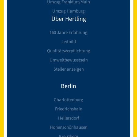
Umzug Frankfurt/Main
Umzug Hamburg
Über Hertling
160 Jahre Erfahrung
Leitbild
Qualitätsverpflichtung
Umweltbewusstsein
Stellenanzeigen
Berlin
Charlottenburg
Friedrichshain
Hellersdorf
Hohenschönhausen
Kreuzberg