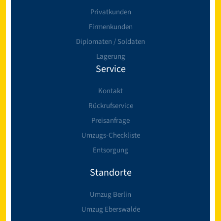
Privatkunden
Firmenkunden
Diplomaten / Soldaten
Lagerung
Service
Kontakt
Rückrufservice
Preisanfrage
Umzugs-Checkliste
Entsorgung
Standorte
Umzug Berlin
Umzug Eberswalde