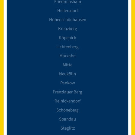
Friedrichshain
Hellersdorf
Hohenschönhausen
Kreuzberg
Köpenick
Lichtenberg
Marzahn
Mitte
Neukölln
Pankow
Prenzlauer Berg
Reinickendorf
Schöneberg
Spandau
Steglitz