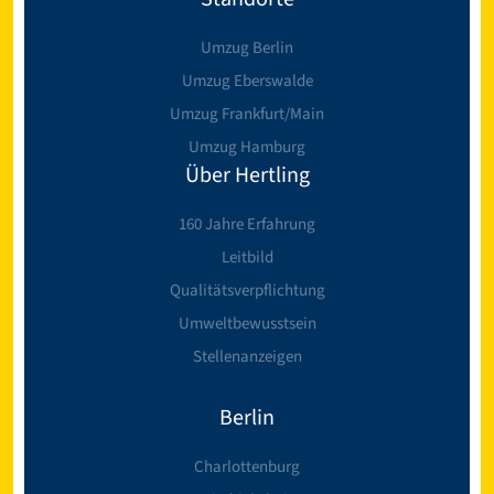
Umzug Berlin
Umzug Eberswalde
Umzug Frankfurt/Main
Umzug Hamburg
Über Hertling
160 Jahre Erfahrung
Leitbild
Qualitätsverpflichtung
Umweltbewusstsein
Stellenanzeigen
Berlin
Charlottenburg