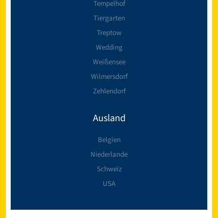
Tempelhof
Tiergarten
Treptow
Wedding
Weißensee
Wilmersdorf
Zehlendorf
Ausland
Belgien
Niederlande
Schweiz
USA