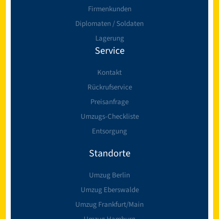
Firmenkunden
Diplomaten / Soldaten
Lagerung
Service
Kontakt
Rückrufservice
Preisanfrage
Umzugs-Checkliste
Entsorgung
Standorte
Umzug Berlin
Umzug Eberswalde
Umzug Frankfurt/Main