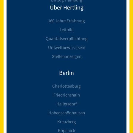
Umzug Hamburg
Über Hertling
160 Jahre Erfahrung
Leitbild
Qualitätsverpflichtung
Umweltbewusstsein
Stellenanzeigen
Berlin
Charlottenburg
Friedrichshain
Hellersdorf
Hohenschönhausen
Kreuzberg
Köpenick