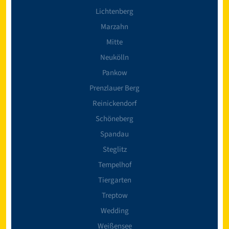
Lichtenberg
Marzahn
Mitte
Neukölln
Pankow
Prenzlauer Berg
Reinickendorf
Schöneberg
Spandau
Steglitz
Tempelhof
Tiergarten
Treptow
Wedding
Weißensee