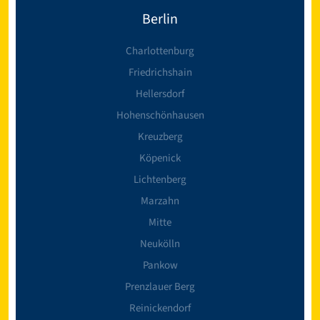
Berlin
Charlottenburg
Friedrichshain
Hellersdorf
Hohenschönhausen
Kreuzberg
Köpenick
Lichtenberg
Marzahn
Mitte
Neukölln
Pankow
Prenzlauer Berg
Reinickendorf