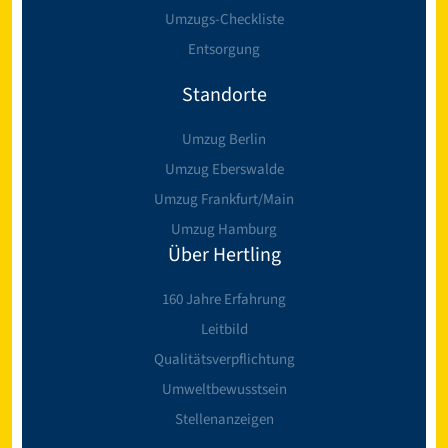
Umzugs-Checkliste
Entsorgung
Standorte
Umzug Berlin
Umzug Eberswalde
Umzug Frankfurt/Main
Umzug Hamburg
Über Hertling
160 Jahre Erfahrung
Leitbild
Qualitätsverpflichtung
Umweltbewusstsein
Stellenanzeigen