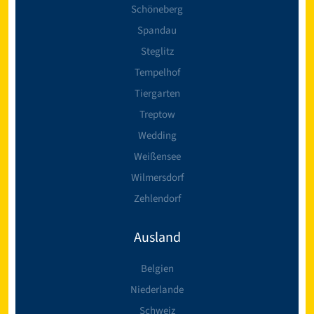
Schöneberg
Spandau
Steglitz
Tempelhof
Tiergarten
Treptow
Wedding
Weißensee
Wilmersdorf
Zehlendorf
Ausland
Belgien
Niederlande
Schweiz