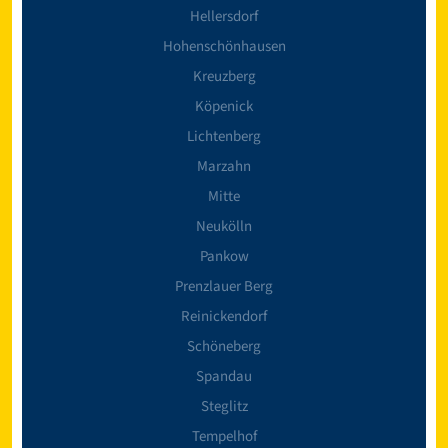
Hellersdorf
Hohenschönhausen
Kreuzberg
Köpenick
Lichtenberg
Marzahn
Mitte
Neukölln
Pankow
Prenzlauer Berg
Reinickendorf
Schöneberg
Spandau
Steglitz
Tempelhof