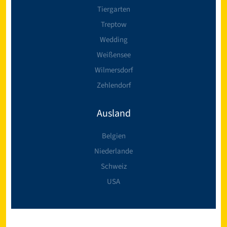
Tiergarten
Treptow
Wedding
Weißensee
Wilmersdorf
Zehlendorf
Ausland
Belgien
Niederlande
Schweiz
USA