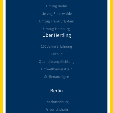
Umzug Berlin
Umzug Eberswalde
Umzug Frankfurt/Main
Umzug Hamburg
Über Hertling
160 Jahre Erfahrung
Leitbild
Qualitätsverpflichtung
Umweltbewusstsein
Stellenanzeigen
Berlin
Charlottenburg
Friedrichshain