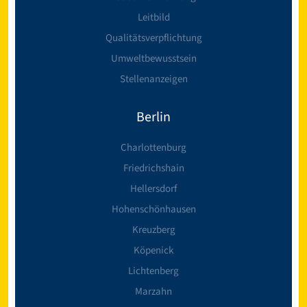
Leitbild
Qualitätsverpflichtung
Umweltbewusstsein
Stellenanzeigen
Berlin
Charlottenburg
Friedrichshain
Hellersdorf
Hohenschönhausen
Kreuzberg
Köpenick
Lichtenberg
Marzahn