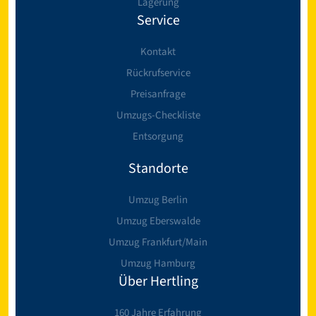
Lagerung
Service
Kontakt
Rückrufservice
Preisanfrage
Umzugs-Checkliste
Entsorgung
Standorte
Umzug Berlin
Umzug Eberswalde
Umzug Frankfurt/Main
Umzug Hamburg
Über Hertling
160 Jahre Erfahrung