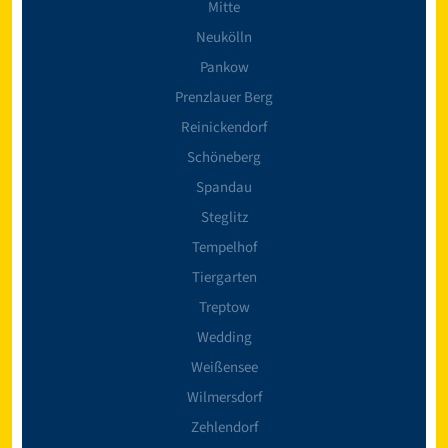
Mitte
Neukölln
Pankow
Prenzlauer Berg
Reinickendorf
Schöneberg
Spandau
Steglitz
Tempelhof
Tiergarten
Treptow
Wedding
Weißensee
Wilmersdorf
Zehlendorf