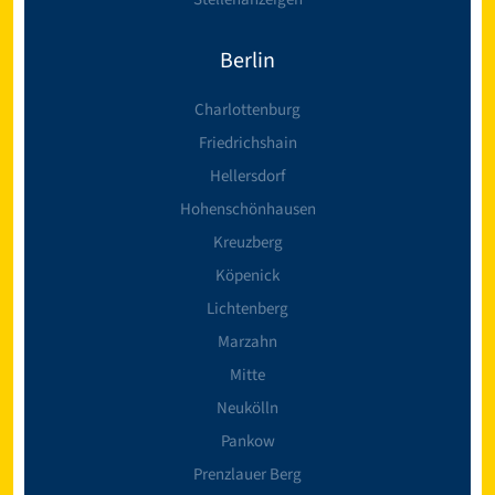
Berlin
Charlottenburg
Friedrichshain
Hellersdorf
Hohenschönhausen
Kreuzberg
Köpenick
Lichtenberg
Marzahn
Mitte
Neukölln
Pankow
Prenzlauer Berg