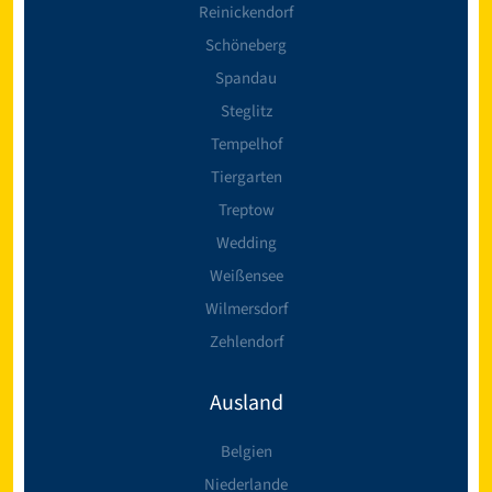
Reinickendorf
Schöneberg
Spandau
Steglitz
Tempelhof
Tiergarten
Treptow
Wedding
Weißensee
Wilmersdorf
Zehlendorf
Ausland
Belgien
Niederlande