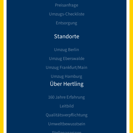
Preisanfrage
Umzugs-Checkliste
Entsorgung
Standorte
Umzug Berlin
Umzug Eberswalde
Umzug Frankfurt/Main
Umzug Hamburg
Über Hertling
160 Jahre Erfahrung
Leitbild
Qualitätsverpflichtung
Umweltbewusstsein
Stellenanzeigen