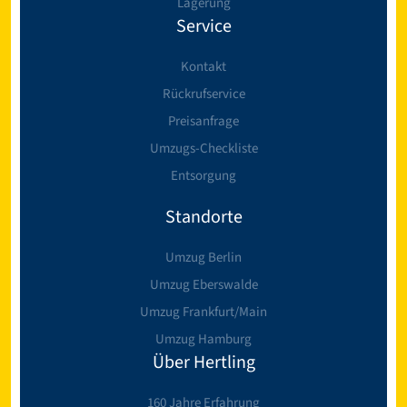
Lagerung
Service
Kontakt
Rückrufservice
Preisanfrage
Umzugs-Checkliste
Entsorgung
Standorte
Umzug Berlin
Umzug Eberswalde
Umzug Frankfurt/Main
Umzug Hamburg
Über Hertling
160 Jahre Erfahrung