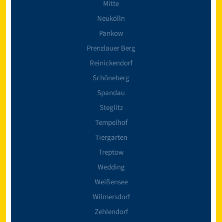
Mitte
Neukölln
Pankow
Prenzlauer Berg
Reinickendorf
Schöneberg
Spandau
Steglitz
Tempelhof
Tiergarten
Treptow
Wedding
Weißensee
Wilmersdorf
Zehlendorf