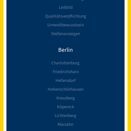
Leitbild
Qualitätsverpflichtung
Umweltbewusstsein
Stellenanzeigen
Berlin
Charlottenburg
Friedrichshain
Hellersdorf
Hohenschönhausen
Kreuzberg
Köpenick
Lichtenberg
Marzahn